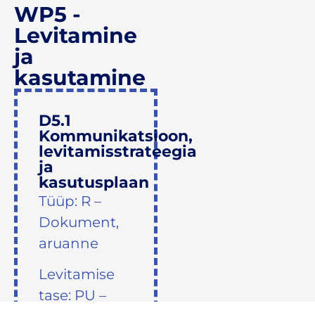
WP5 -
Levitamine
ja
kasutamine
D5.1
Kommunikatsioon,
levitamisstrateegia
ja
kasutusplaan
Tüüp: R –
Dokument,
aruanne
Levitamise
tase: PU –