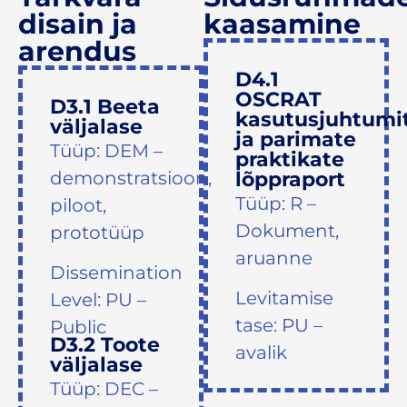
disain ja
kaasamine
arendus
D4.1
OSCRAT
D3.1 Beeta
kasutusjuhtumi
väljalase
ja parimate
Tüüp: DEM –
praktikate
demonstratsioon,
lõppraport
Tüüp: R –
piloot,
Dokument,
prototüüp
aruanne
Dissemination
Levitamise
Level: PU –
tase: PU –
Public
D3.2 Toote
avalik
väljalase
Tüüp: DEC –