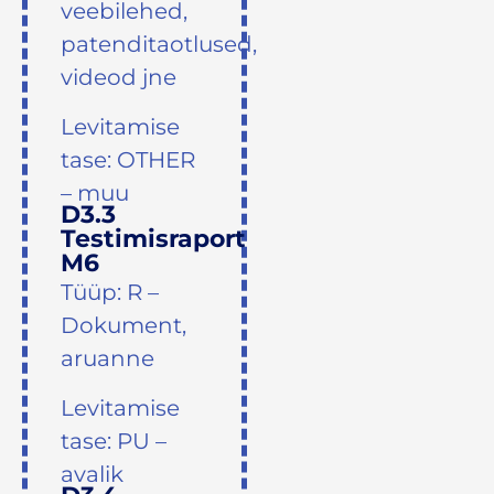
veebilehed,
patenditaotlused,
videod jne
Levitamise
tase: OTHER
– muu
D3.3
Testimisraport
M6
Tüüp: R –
Dokument,
aruanne
Levitamise
tase: PU –
avalik