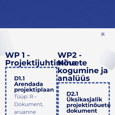
WP 1 -
WP2 -
Projektijuhtimine
Nõuete
kogumine ja
analüüs
D1.1
Arendada
projektiplaan
D2.1
Tüüp: R –
Üksikasjalik
Dokument,
projektinõuete
dokument
aruanne