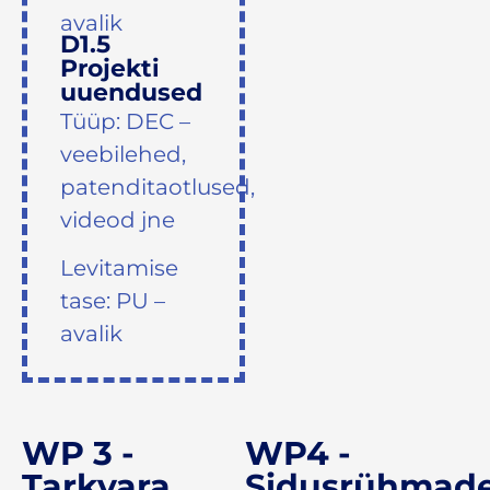
avalik
D1.5
Projekti
uuendused
Tüüp: DEC –
veebilehed,
patenditaotlused,
videod jne
Levitamise
tase: PU –
avalik
WP 3 -
WP4 -
Tarkvara
Sidusrühmad