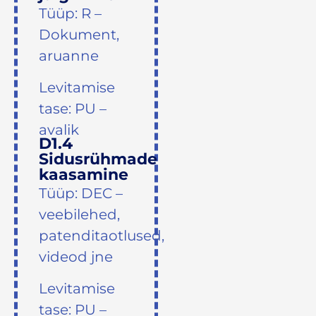
Tüüp: R –
Dokument,
aruanne
Levitamise
tase: PU –
avalik
D1.4
Sidusrühmade
kaasamine
Tüüp: DEC –
veebilehed,
patenditaotlused,
videod jne
Levitamise
tase: PU –