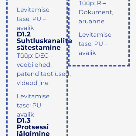
Tüüp: R –
Levitamise
Dokument,
tase: PU –
aruanne
avalik
D1.2
Levitamise
Suhtluskanalite
tase: PU –
sätestamine
avalik
Tüüp: DEC –
veebilehed,
patenditaotlused,
videod jne
Levitamise
tase: PU –
avalik
D1.3
Protsessi
jälgimine