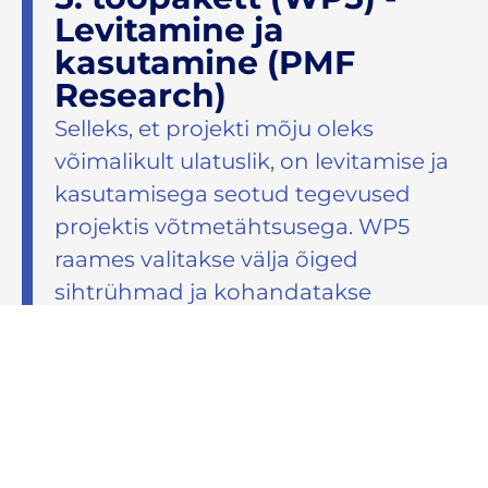
Levitamine ja
kasutamine (PMF
Research)
Selleks, et projekti mõju oleks
võimalikult ulatuslik, on levitamise ja
kasutamisega seotud tegevused
projektis võtmetähtsusega. WP5
raames valitakse välja õiged
sihtrühmad ja kohandatakse
levitatavat materjali.
Lisaks sellele plaanitakse tööpaketi
raames tõsta teadlikkust ja huvi
projekti vastu, arendades välja