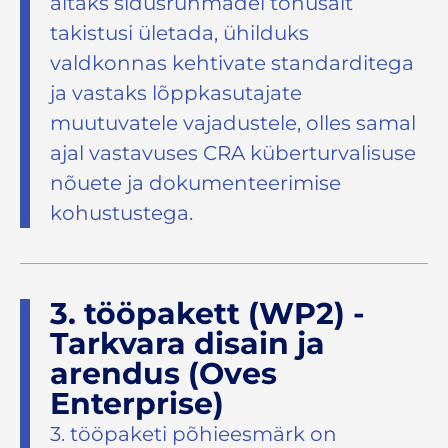
aitaks sidusrühmadel tõhusalt
takistusi ületada, ühilduks
valdkonnas kehtivate standarditega
ja vastaks lõppkasutajate
muutuvatele vajadustele, olles samal
ajal vastavuses CRA küberturvalisuse
nõuete ja dokumenteerimise
kohustustega.
3. tööpakett (WP2) -
Tarkvara disain ja
arendus (Oves
Enterprise)
3. tööpaketi põhieesmärk on