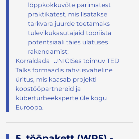
lõppkokkuvõte parimatest
praktikatest, mis lisatakse
tarkvara juurde toetamaks
tulevikukasutajaid tööriista
potentsiaali täies ulatuses
rakendamist;
Korraldada UNICISes toimuv TED
Talks formaadis rahvusvaheline
üritus, mis kaasab projekti
koostööpartnereid ja
küberturbeeksperte üle kogu
Euroopa.
5. tööpakett (WP5) -