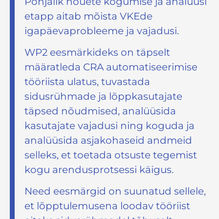
Põhjalik nõuete kogumise ja analüüsi
etapp aitab mõista VKEde
igapäevaprobleeme ja vajadusi.
WP2 eesmärkideks on täpselt
määratleda CRA automatiseerimise
tööriista ulatus, tuvastada
sidusrühmade ja lõppkasutajate
täpsed nõudmised, analüüsida
kasutajate vajadusi ning koguda ja
analüüsida asjakohaseid andmeid
selleks, et toetada otsuste tegemist
kogu arendusprotsessi käigus.
Need eesmärgid on suunatud sellele,
et lõpptulemusena loodav tööriist