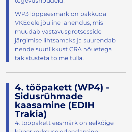
tegevusnõudeid.
WP3 lõppeesmärk on pakkuda
VKEdele jõuline lahendus, mis
muudab vastavusprotsesside
järgimise lihtsamaks ja suurendab
nende suutlikkust CRA nõuetega
takistusteta toime tulla.
4. tööpakett (WP4) -
Sidusrühmade
kaasamine (EDIH
Trakia)
4. tööpakett eesmärk on eelkõige
küberkerksuse edendamine,