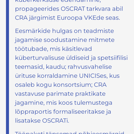
propageerides OSCRAT tarkvara abil
CRA järgimist Euroopa VKEde seas.
Eesmärkide hulgas on teadmiste
jagamise soodustamine mitmete
töötubade, mis käsitlevad
küberturvalisuse üldiseid ja spetsiifilisi
teemasid, kaudu; rahvusvahelise
ürituse korraldamine UNICISes, kus
osaleb kogu konsortsium; CRA
vastavuse parimate praktikate
jagamine, mis koos tulemustega
lõppraportis formaliseeritakse ja
lisatakse OSCRATi.
Tööpaketi täpsemad põhieesmärgid