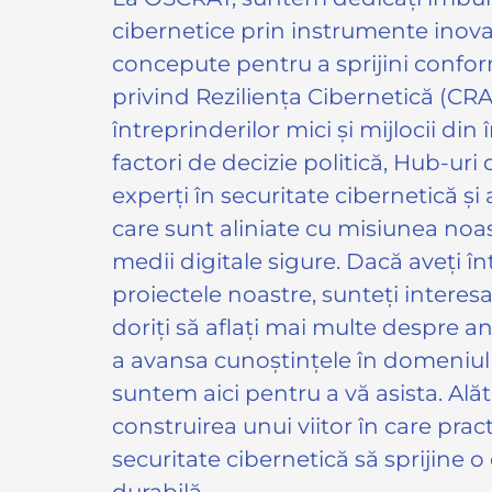
cibernetice prin instrumente inov
concepute pentru a sprijini confo
privind Reziliența Cibernetică (CR
întreprinderilor mici și mijlocii di
factori de decizie politică, Hub-uri 
experți în securitate cibernetică și 
care sunt aliniate cu misiunea no
medii digitale sigure. Dacă aveți î
proiectele noastre, sunteți interes
doriți să aflați mai multe despre 
a avansa cunoștințele în domeniul s
suntem aici pentru a vă asista. Ală
construirea unui viitor în care prac
securitate cibernetică să sprijine o