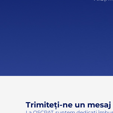
Trimiteți-ne un mesaj
La OSCRAT, suntem dedicați îmbunăt