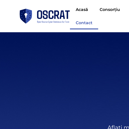
Acasă
Consorțiu
Contact
Aflați 