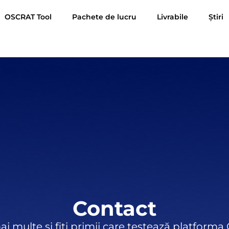
OSCRAT Tool
Pachete de lucru
Livrabile
Știri
Contact
mai multe și fiți primii care testează platform