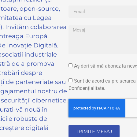
atoare, open-source,
rmitatea cu Legea
A). Invităm colaborarea
n întreaga Europă,
de Inovație Digitală,
asociații industriale
astră de a promova
Aș dori să mă abonez la newsle
ntrebări despre
Sunt de acord cu prelucrarea d
ați de parteneriate sau
Confidențialitate.
angajamentul nostru de
ecurității cibernetice,
turați-vă nouă în
ticile robuste de
 creștere digitală
TRIMITE MESAJ