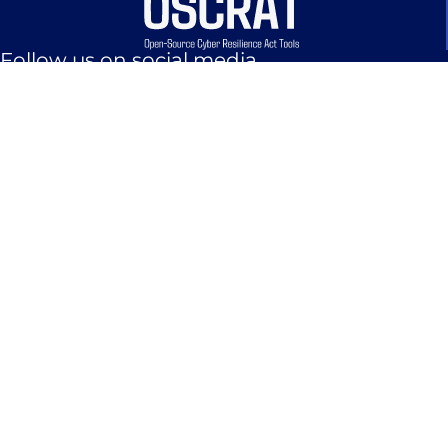
Follow us on social media
Co-funded by the European Union. Views and opinions expressed are however those of
the author(s) only and do not necessarily reflect those of the European Union or the
European Cybersecurity Industrial, Technology and Research Competence Centre.
Neither the European Union nor the granting authority can be held responsible for
them. – Project: 101190180