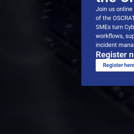
Join us online
of the OSCRAT
SMEs turn Cyb
workflows, sup
incident man
Register n
Register her