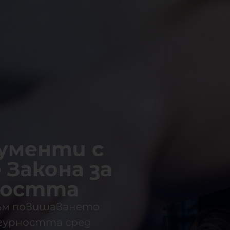
ументи с
 Закона за
востта
към повишаването
гурността сред