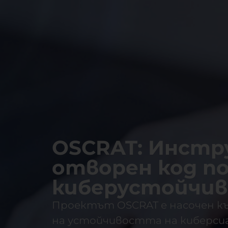
OSCRAT: Инстр
отворен код по
киберустойчи
Проектът OSCRAT е насочен 
на устойчивостта на киберси