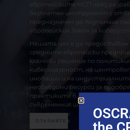
европейските МСП чрез разра
безплатен инструмент с отво
предназначен да подпомага с
европейския Закон за киберус
Нашата цел е да предоставим 
средните европейски предпри
ключови решения по политики
киберсигурност, на центрове
иновации и на индустриалните
необходими ресурси за подобря
практиките в областта на ки
съвременния цифров пейзаж.
OSCRA
ОТКРИЙТЕ
the C