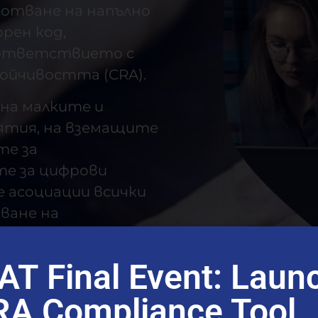
ботване на напълно
рен код,
ъответствието с
тойчивостта (CRA).
на малките и
ятия, на вземащите
те за
те за цифрови
 асоциации всички
ване на
берсигурността в
T Final Event: Launc
RA Compliance Tool