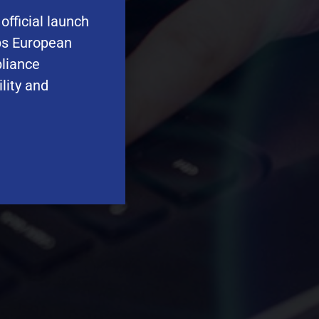
 official launch
ps European
pliance
lity and