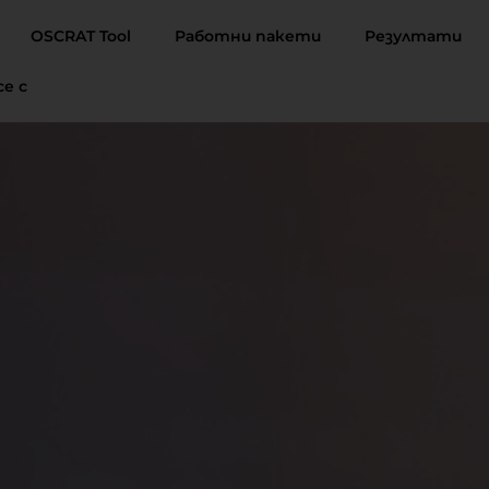
OSCRAT Tool
Работни пакети
Резултати
е с